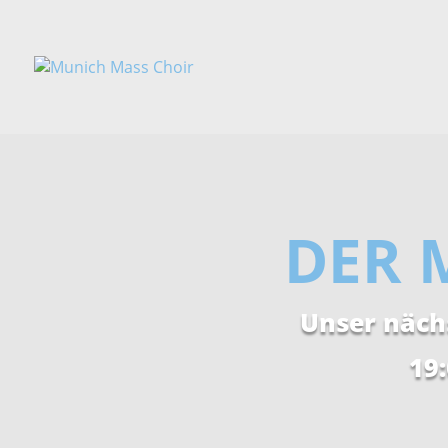
DER 
Unser näch
19