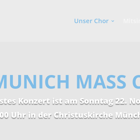
Unser Chor
Mitsi
MUNICH MASS 
stes Konzert ist am Sonntag 22. 
:00 Uhr in der Christuskirche Münc