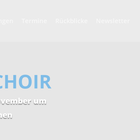
ngen
Termine
Rückblicke
Newsletter
CHOIR
November um
hen