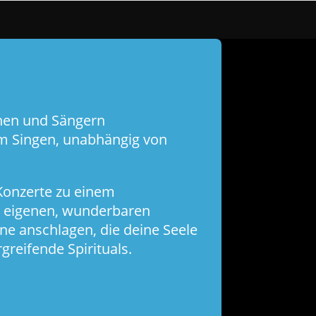
nnen und Sängern
am Singen, unabhängig von
 Konzerte zu einem
in eigenen, wunderbaren
ne anschlagen, die deine Seele
reifende Spirituals.